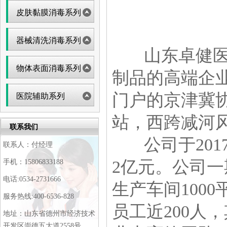
皮肤黏膜消毒系列
器械清洗消毒系列
山东卓健医疗
物体表面消毒系列
制品的高端企
门户的京津冀协
医院辅助系列
站，西跨减河
联系我们
公司于2017
联系人：付经理
2亿元。公司一
手机：15806833188
电话:0534-2731666
生产车间100
服务热线:400-6536-828
员工近200人
地址：山东省德州市经济技术
开发区崇德五大道2558号