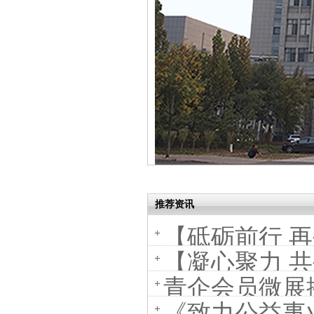
推荐资讯
【砥砺前行 再
【凝心聚力 
圆满结束！
青企会员微展
《致力公益事